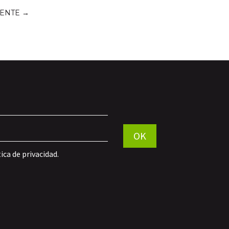
IENTE
→
Por favor, deja este campo vac
OK
tica de privacidad
.