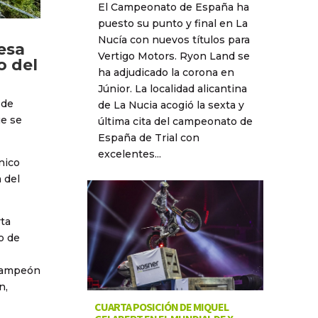
El Campeonato de España ha
puesto su punto y final en La
Nucía con nuevos títulos para
esa
Vertigo Motors. Ryon Land se
o del
ha adjudicado la corona en
Júnior. La localidad alicantina
 de
de La Nucia acogió la sexta y
ue se
última cita del campeonato de
España de Trial con
excelentes...
nico
a del
rta
o de
 campeón
n,
CUARTA POSICIÓN DE MIQUEL