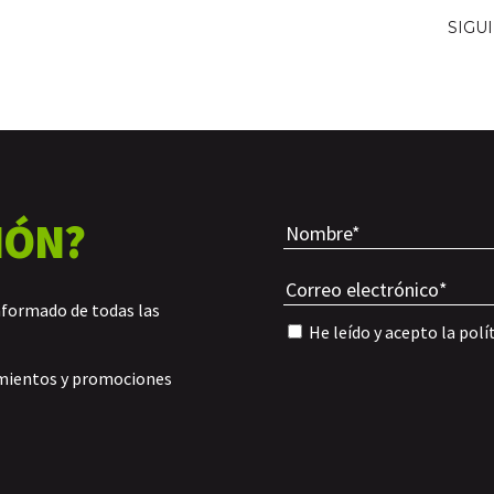
SIGU
IÓN?
nformado de todas las
He leído y acepto la
polí
amientos y promociones