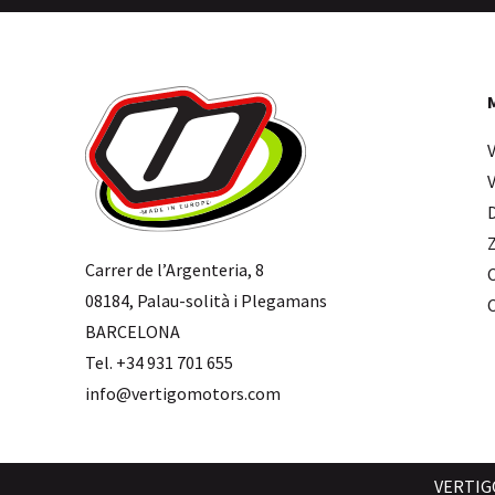
Carrer de l’Argenteria, 8
08184, Palau-solità i Plegamans
BARCELONA
Tel. +34 931 701 655
info@vertigomotors.com
VERTIG