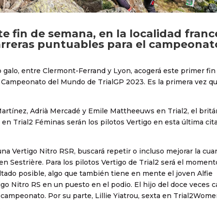
te fin de semana, en la localidad franc
carreras puntuables para el campeonat
 galo, entre Clermont-Ferrand y Lyon, acogerá este primer fin
l Campeonato del Mundo de TrialGP 2023. Es la primera vez q
Martínez, Adrià Mercadé y Emile Mattheeuws en Trial2, el britá
ou en Trial2 Féminas serán los pilotos Vertigo en esta última cit
na Vertigo Nitro RSR, buscará repetir o incluso mejorar la cua
en Sestrière. Para los pilotos Vertigo de Trial2 será el moment
ltado posible, algo que también tiene en mente el joven Alfie
tigo Nitro RS en un puesto en el podio. El hijo del doce veces
 campeonato. Por su parte, Lillie Yiatrou, sexta en Trial2Wome
.