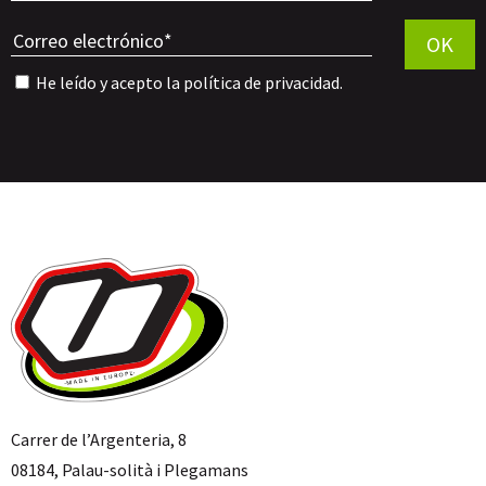
Por favor, 
OK
He leído y acepto la
política de privacidad
.
Carrer de l’Argenteria, 8
08184, Palau-solità i Plegamans