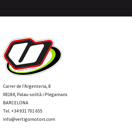
Carrer de l’Argenteria, 8
08184, Palau-solità i Plegamans
BARCELONA
Tel. +34 931 701 655
info@vertigomotors.com