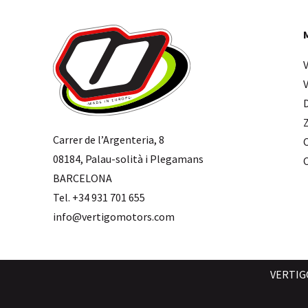
Carrer de l’Argenteria, 8
08184, Palau-solità i Plegamans
BARCELONA
Tel. +34 931 701 655
info@vertigomotors.com
VERTIG