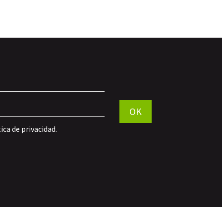
Por favor, deja este campo vací
OK
tica de privacidad
.