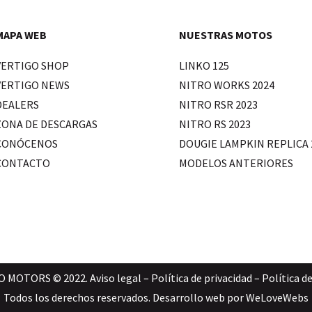
MAPA WEB
NUESTRAS MOTOS
VERTIGO SHOP
LINKO 125
VERTIGO NEWS
NITRO WORKS 2024
DEALERS
NITRO RSR 2023
ZONA DE DESCARGAS
NITRO RS 2023
CONÓCENOS
DOUGIE LAMPKIN REPLICA 
CONTACTO
MODELOS ANTERIORES
O MOTORS © 2022.
Aviso legal
–
Política de privacidad
–
Política d
Todos los derechos reservados. Desarrollo web por
WeLoveWebs