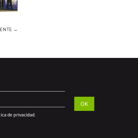
IENTE
→
Por favor, deja este campo vac
OK
tica de privacidad
.