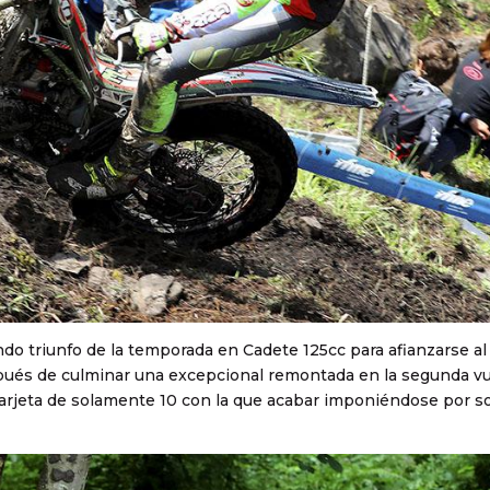
undo triunfo de la temporada en Cadete 125cc para afianzarse al
spués de culminar una excepcional remontada en la segunda vu
tarjeta de solamente 10 con la que acabar imponiéndose por so