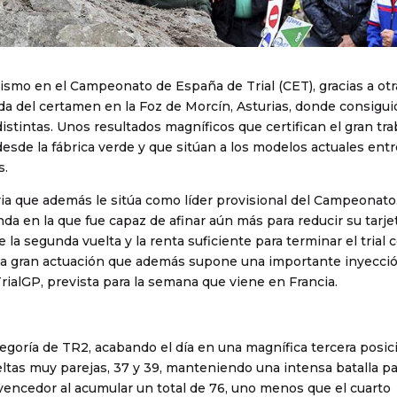
ismo en el Campeonato de España de Trial (CET), gracias a otr
da del certamen en la Foz de Morcín, Asturias, donde consigui
istintas. Unos resultados magníficos que certifican el gran tra
desde la fábrica verde y que sitúan a los modelos actuales entr
s.
ria que además le sitúa como líder provisional del Campeonato
da en la que fue capaz de afinar aún más para reducir su tarje
 la segunda vuelta y la renta suficiente para terminar el trial 
na gran actuación que además supone una importante inyecci
TrialGP, prevista para la semana que viene en Francia.
tegoría de TR2, acabando el día en una magnífica tercera posici
tas muy parejas, 37 y 39, manteniendo una intensa batalla pa
 vencedor al acumular un total de 76, uno menos que el cuarto