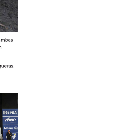
 ambas
n
gueras,