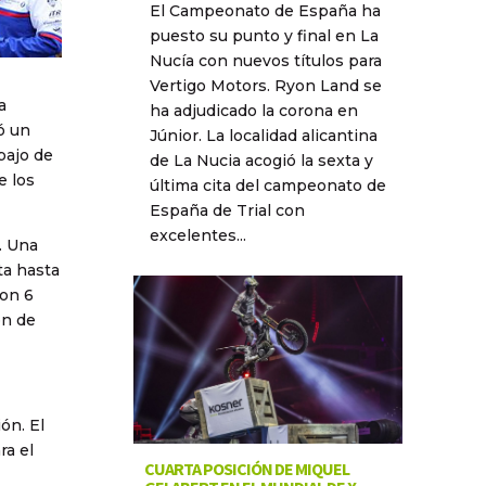
El Campeonato de España ha
puesto su punto y final en La
Nucía con nuevos títulos para
Vertigo Motors. Ryon Land se
a
ha adjudicado la corona en
ó un
Júnior. La localidad alicantina
bajo de
de La Nucia acogió la sexta y
e los
última cita del campeonato de
España de Trial con
excelentes...
. Una
ta hasta
con 6
ón de
ón. El
ra el
CUARTA POSICIÓN DE MIQUEL