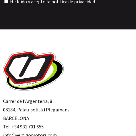
He leído y acepto la
política de privacidad
.
Carrer de l’Argenteria, 8
08184, Palau-solità i Plegamans
BARCELONA
Tel. +34 931 701 655
info@vertigomotors.com