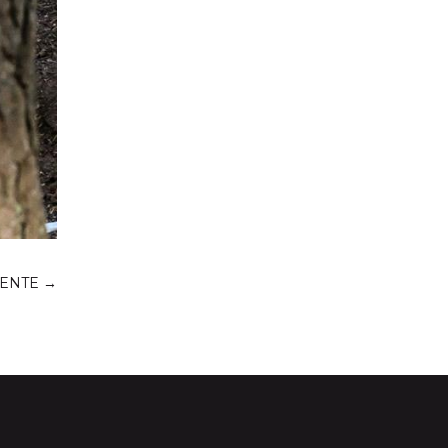
IENTE
→