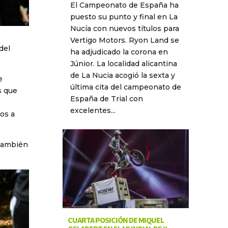
El Campeonato de España ha
puesto su punto y final en La
Nucía con nuevos títulos para
Vertigo Motors. Ryon Land se
del
ha adjudicado la corona en
Júnior. La localidad alicantina
de La Nucia acogió la sexta y
e
última cita del campeonato de
s que
España de Trial con
excelentes...
os a
 también
CUARTA POSICIÓN DE MIQUEL