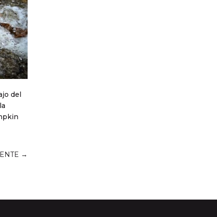
jo del
la
ampkin
IENTE
→