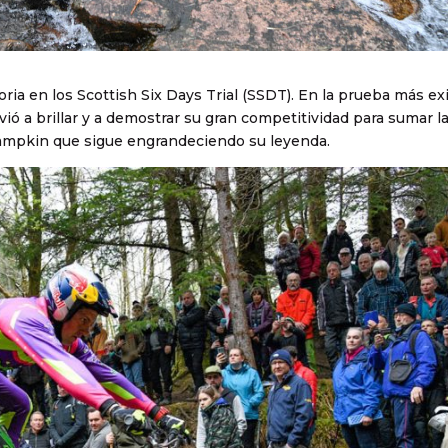
ia en los Scottish Six Days Trial (SSDT). En la prueba más ex
ió a brillar y a demostrar su gran competitividad para sumar la
un Lampkin que sigue engrandeciendo su leyenda.