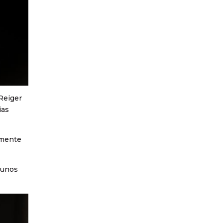
 Reiger
ias
amente
 unos