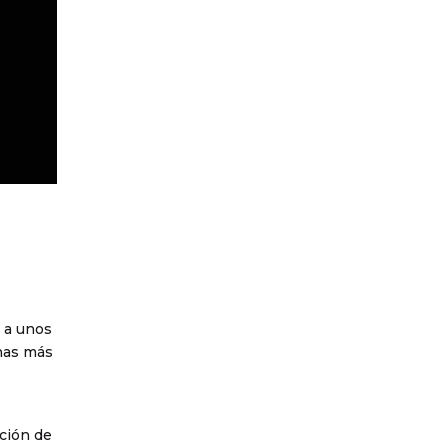
s
 a unos
has más
ición de