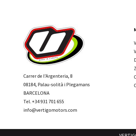
Carrer de l’Argenteria, 8
08184, Palau-solità i Plegamans
BARCELONA
Tel. +34 931 701 655
info@vertigomotors.com
VERTIG