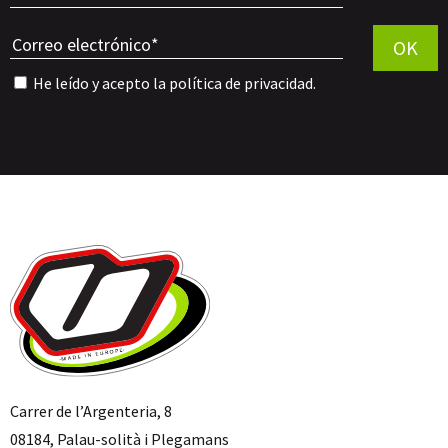
Por favor, 
OK
He leído y acepto la
política de privacidad
.
Carrer de l’Argenteria, 8
08184, Palau-solità i Plegamans