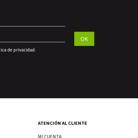
Por favor, deja este campo vací
OK
tica de privacidad
.
ATENCIÓN AL CLIENTE
MI CUENTA