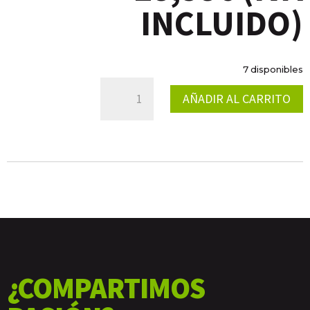
INCLUIDO)
7 disponibles
KIT
AÑADIR AL CARRITO
ADH.
LLANTA
TRASERA
COMBAT
WORKS
4
CANTIDAD
¿COMPARTIMOS