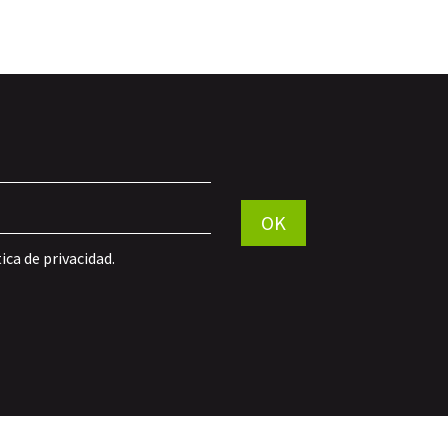
Por favor, deja este campo vac
OK
tica de privacidad
.