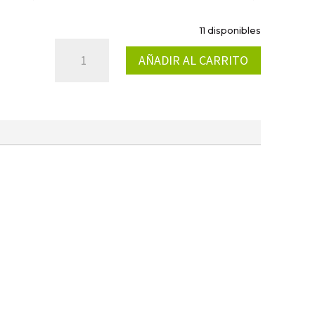
11 disponibles
KIT
AÑADIR AL CARRITO
ACTUALIZACION
TAPA
CAJA
FILTRO
R2
CANTIDAD