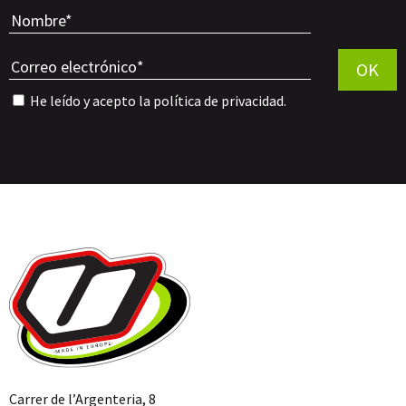
Por favor, 
OK
He leído y acepto la
política de privacidad
.
Carrer de l’Argenteria, 8