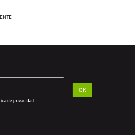
IENTE
→
Por favor, deja este campo vací
OK
tica de privacidad
.