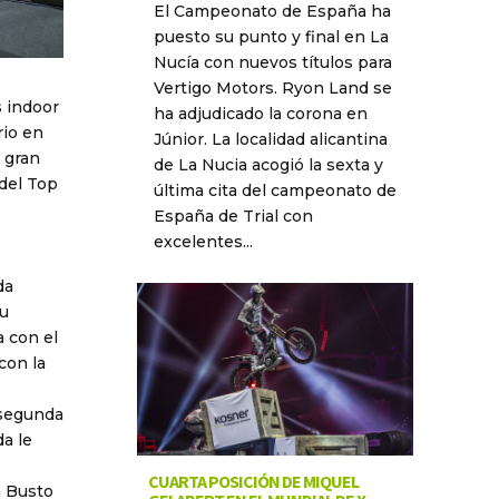
El Campeonato de España ha
puesto su punto y final en La
Nucía con nuevos títulos para
Vertigo Motors. Ryon Land se
s indoor
ha adjudicado la corona en
rio en
Júnior. La localidad alicantina
 gran
de La Nucia acogió la sexta y
 del Top
última cita del campeonato de
España de Trial con
excelentes...
da
su
a con el
con la
 segunda
da le
CUARTA POSICIÓN DE MIQUEL
n Busto