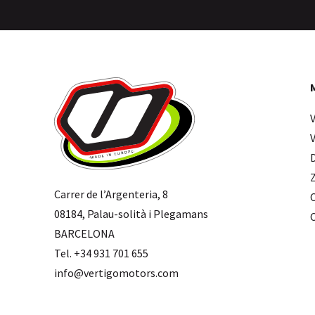
Carrer de l’Argenteria, 8
08184, Palau-solità i Plegamans
BARCELONA
Tel. +34 931 701 655
info@vertigomotors.com