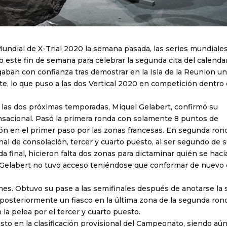
 Mundial de X-Trial 2020 la semana pasada, las series mundiale
ste fin de semana para celebrar la segunda cita del calenda
gaban con confianza tras demostrar en la Isla de la Reunion un
te, lo que puso a las dos Vertical 2020 en competición dentro
a las dos próximas temporadas, Miquel Gelabert, confirmó su
nsacional. Pasó la primera ronda con solamente 8 puntos de
ión en el primer paso por las zonas francesas. En segunda ron
final de consolación, tercer y cuarto puesto, al ser segundo de 
da final, hicieron falta dos zonas para dictaminar quién se hací
te Gelabert no tuvo acceso teniéndose que conformar de nuevo 
es. Obtuvo su pase a las semifinales después de anotarse la
 posteriormente un fiasco en la última zona de la segunda ron
la pelea por el tercer y cuarto puesto.
o en la clasificación provisional del Campeonato, siendo aú