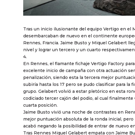
Tras un inicio ilusionante del equipo Vertigo en el
desembarcaban de nuevo en el continente europeo e
Rennes, Francia. Jaime Busto y Miquel Gelabert lle
nivel y lograr un tercero y un cuarto respectivamen
4.
En Rennes, el flamante fichaje Vertigo Factory par
excelente inicio de campaña con otra actuación se
penalización, siendo esta la tercera mejor puntuac
subiría hasta los 17 pero se pudo clasificar para la 
grupo. Gelabert volvió a estar pletórico en esta ron
codiciado tercer cajón del podio, al cual finalmen
cuarta posición.
Jaime Busto vivió una noche de contrastes en Renn
mejor puntuación absoluta de la ronda inicial, pero
acabó negando la posibilidad de entrar de nuevo en 
Tras Rennes Miquel Gelabert empata con Jaime Bust