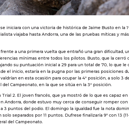
iniciara con una victoria de histórica de Jaime Busto en la 1
dialista viajaba hasta Andorra, una de las pruebas míticas y más
 frente a una primera vuelta que entrañó una gran dificultad, 
erencias mínimas entre todos los pilotos. Busto, que la cerró c
ando su puntuación inicial a 29 para un total de 70, lo que le
de el inicio, estaría en la pugna por las primeras posiciones d
e valdrían en esta ocasión para ocupar la 4ª posición, a solo 3 de
l del Campeonato, en la que se sitúa en la 3ª posición.
Trial 2. El joven francés, que ya mostró de lo que es capaz en 
en Andorra, donde estuvo muy cerca de conseguir romper con 
º a 3 puntos del podio. El domingo la igualdad fue la nota domi
ían solo separados por 11 puntos. Dufrese finalizaría 9º con 13 (11
eneral del Campeonato.