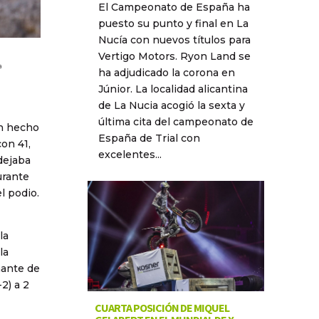
El Campeonato de España ha
puesto su punto y final en La
Nucía con nuevos títulos para
Vertigo Motors. Ryon Land se
ª
ha adjudicado la corona en
Júnior. La localidad alicantina
de La Nucia acogió la sexta y
última cita del campeonato de
un hecho
España de Trial con
on 41,
excelentes...
 dejaba
urante
l podio.
la
la
nante de
-2) a 2
CUARTA POSICIÓN DE MIQUEL