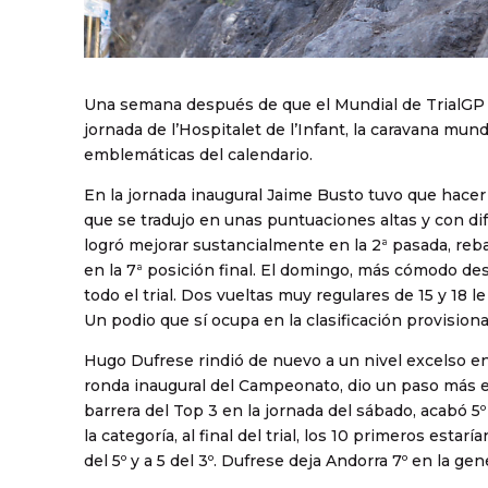
Una semana después de que el Mundial de TrialGP se 
jornada de l’Hospitalet de l’Infant, la caravana mun
emblemáticas del calendario.
En la jornada inaugural Jaime Busto tuvo que hacer
que se tradujo en unas puntuaciones altas y con dif
logró mejorar sustancialmente en la 2ª pasada, rebaj
en la 7ª posición final. El domingo, más cómodo des
todo el trial. Dos vueltas muy regulares de 15 y 18 l
Un podio que sí ocupa en la clasificación provisiona
Hugo Dufrese rindió de nuevo a un nivel excelso en 
ronda inaugural del Campeonato, dio un paso más 
barrera del Top 3 en la jornada del sábado, acabó 5
la categoría, al final del trial, los 10 primeros estar
del 5º y a 5 del 3º. Dufrese deja Andorra 7º en la g