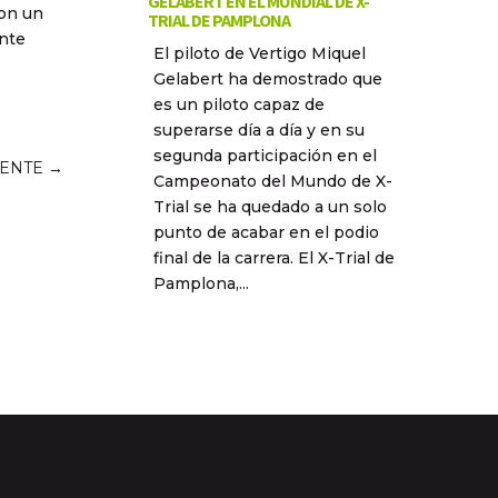
GELABERT EN EL MUNDIAL DE X-
con un
TRIAL DE PAMPLONA
ente
El piloto de Vertigo Miquel
Gelabert ha demostrado que
es un piloto capaz de
superarse día a día y en su
segunda participación en el
IENTE
→
Campeonato del Mundo de X-
Trial se ha quedado a un solo
punto de acabar en el podio
final de la carrera. El X-Trial de
Pamplona,...