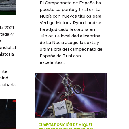
El Campeonato de España ha
puesto su punto y final en La
Nucía con nuevos títulos para
Vertigo Motors. Ryon Land se
da 2021
ha adjudicado la corona en
stada 4ª
Júnior. La localidad alicantina
o
de La Nucia acogió la sexta y
ndial al
última cita del campeonato de
istoria.
España de Trial con
excelentes...
ente
minó
acabaría
CUARTA POSICIÓN DE MIQUEL