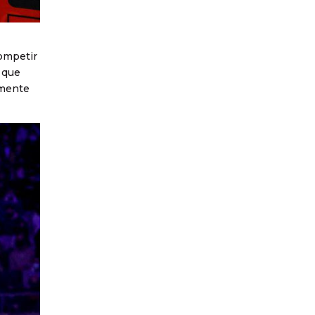
competir
a que
amente