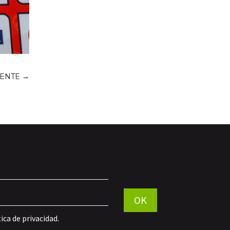
IENTE
→
Por favor, deja este campo vac
OK
tica de privacidad
.