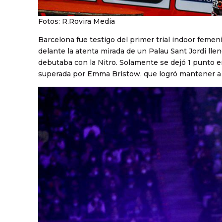
Fotos: R.Rovira Media
Barcelona fue testigo del primer trial indoor femen
delante la atenta mirada de un Palau Sant Jordi llen
debutaba con la Nitro. Solamente se dejó 1 punto e
superada por Emma Bristow, que logró mantener a 0