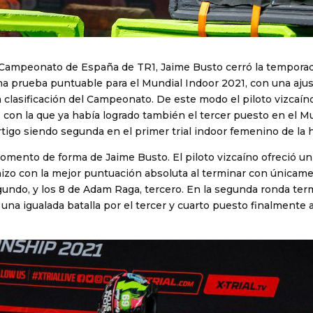
 Campeonato de España de TR1, Jaime Busto cerró la tempora
ima prueba puntuable para el Mundial Indoor 2021, con una aju
la clasificación del Campeonato. De este modo el piloto vizcaín
, con la que ya había logrado también el tercer puesto en el Mu
tigo siendo segunda en el primer trial indoor femenino de la h
momento de forma de Jaime Busto. El piloto vizcaíno ofreció un
e hizo con la mejor puntuación absoluta al terminar con únicam
gundo, y los 8 de Adam Raga, tercero. En la segunda ronda ter
 una igualada batalla por el tercer y cuarto puesto finalmente 