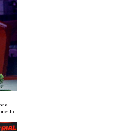
or e
 puesto