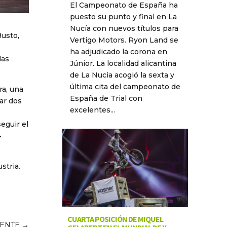
El Campeonato de España ha
puesto su punto y final en La
Nucía con nuevos títulos para
Busto,
Vertigo Motors. Ryon Land se
ha adjudicado la corona en
las
Júnior. La localidad alicantina
de La Nucia acogió la sexta y
última cita del campeonato de
ra, una
España de Trial con
ar dos
excelentes...
eguir el
4
stria.
CUARTA POSICIÓN DE MIQUEL
IENTE
→