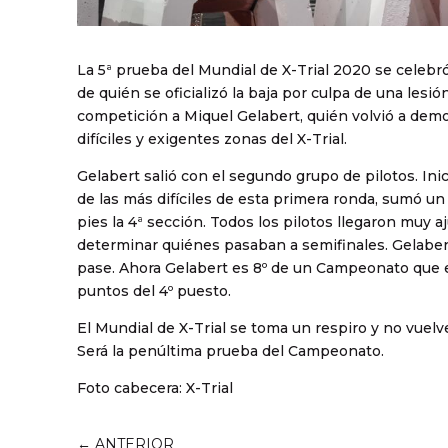
La 5ª prueba del Mundial de X-Trial 2020 se celebró
de quién se oficializó la baja por culpa de una lesi
competición a Miquel Gelabert, quién volvió a demos
difíciles y exigentes zonas del X-Trial.
Gelabert salió con el segundo grupo de pilotos. Inici
de las más difíciles de esta primera ronda, sumó u
pies la 4ª sección. Todos los pilotos llegaron muy a
determinar quiénes pasaban a semifinales. Gelabert
pase. Ahora Gelabert es 8º de un Campeonato que e
puntos del 4º puesto.
El Mundial de X-Trial se toma un respiro y no vuel
Será la penúltima prueba del Campeonato.
Foto cabecera: X-Trial
←
ANTERIOR