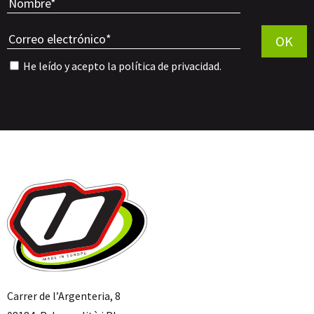
Por favor, 
OK
He leído y acepto la
política de privacidad
.
Carrer de l’Argenteria, 8