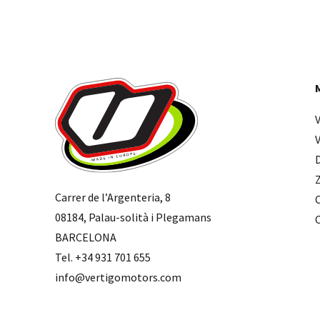
Carrer de l’Argenteria, 8
08184, Palau-solità i Plegamans
BARCELONA
Tel. +34 931 701 655
info@vertigomotors.com