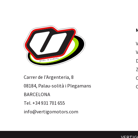
Carrer de l’Argenteria, 8
08184, Palau-solità i Plegamans
BARCELONA
Tel. +34 931 701 655
info@vertigomotors.com
VERTIG