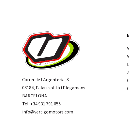
Carrer de l’Argenteria, 8
08184, Palau-solità i Plegamans
BARCELONA
Tel. +34 931 701 655
info@vertigomotors.com