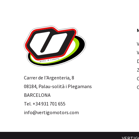
Carrer de l’Argenteria, 8
08184, Palau-solità i Plegamans
BARCELONA
Tel. +34 931 701 655
info@vertigomotors.com
VERTIG