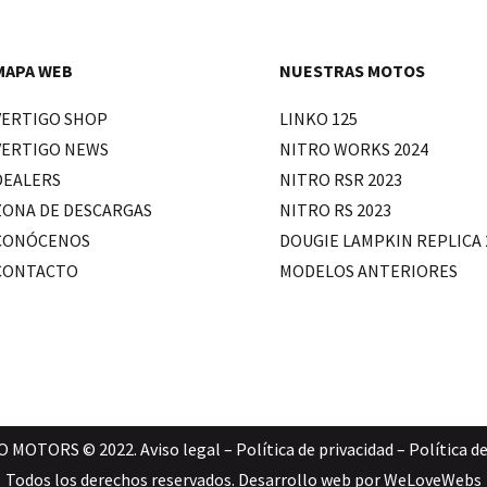
MAPA WEB
NUESTRAS MOTOS
VERTIGO SHOP
LINKO 125
VERTIGO NEWS
NITRO WORKS 2024
DEALERS
NITRO RSR 2023
ZONA DE DESCARGAS
NITRO RS 2023
CONÓCENOS
DOUGIE LAMPKIN REPLICA 
CONTACTO
MODELOS ANTERIORES
O MOTORS © 2022.
Aviso legal
–
Política de privacidad
–
Política d
Todos los derechos reservados. Desarrollo web por
WeLoveWebs