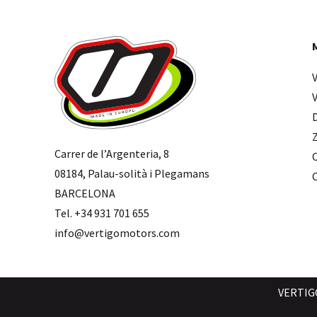
Carrer de l’Argenteria, 8
08184, Palau-solità i Plegamans
BARCELONA
Tel. +34 931 701 655
info@vertigomotors.com
VERTIG