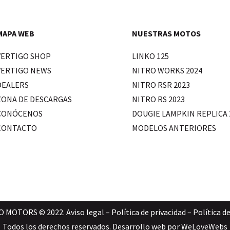
MAPA WEB
NUESTRAS MOTOS
VERTIGO SHOP
LINKO 125
VERTIGO NEWS
NITRO WORKS 2024
DEALERS
NITRO RSR 2023
ZONA DE DESCARGAS
NITRO RS 2023
CONÓCENOS
DOUGIE LAMPKIN REPLICA 
CONTACTO
MODELOS ANTERIORES
O MOTORS © 2022.
Aviso legal
–
Política de privacidad
–
Política d
Todos los derechos reservados. Desarrollo web por
WeLoveWebs