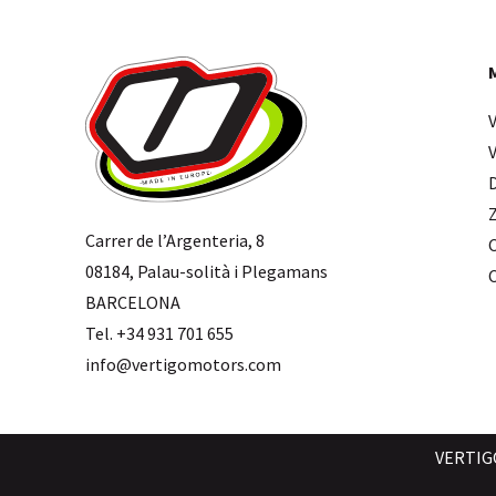
Carrer de l’Argenteria, 8
08184, Palau-solità i Plegamans
BARCELONA
Tel. +34 931 701 655
info@vertigomotors.com
VERTIG