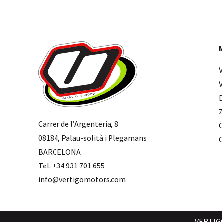
Carrer de l’Argenteria, 8
08184, Palau-solità i Plegamans
BARCELONA
Tel. +34 931 701 655
info@vertigomotors.com
VERTIG