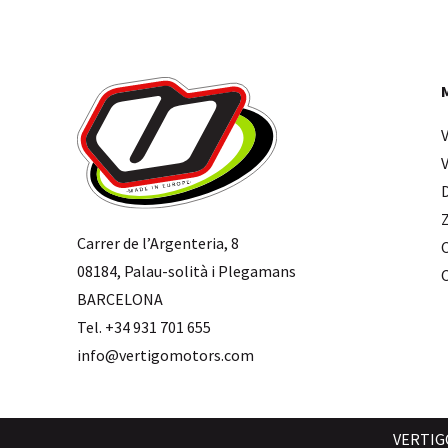
Carrer de l’Argenteria, 8
08184, Palau-solità i Plegamans
BARCELONA
Tel. +34 931 701 655
info@vertigomotors.com
VERTIG