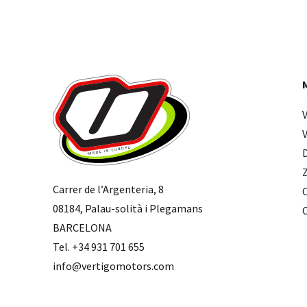
Carrer de l’Argenteria, 8
08184, Palau-solità i Plegamans
BARCELONA
Tel. +34 931 701 655
info@vertigomotors.com