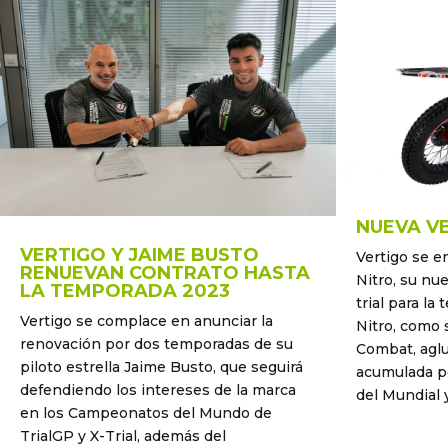
NUEVA VE
VERTIGO Y JAIME BUSTO
Vertigo se e
RENUEVAN CONTRATO HASTA
Nitro, su nu
LA TEMPORADA 2023
trial para l
Vertigo se complace en anunciar la
Nitro, como 
renovación por dos temporadas de su
Combat, aglu
piloto estrella Jaime Busto, que seguirá
acumulada po
defendiendo los intereses de la marca
del Mundial y
en los Campeonatos del Mundo de
TrialGP y X-Trial, además del