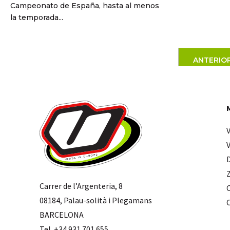
Campeonato de España, hasta al menos
la temporada...
ANTERIO
Carrer de l’Argenteria, 8
08184, Palau-solità i Plegamans
BARCELONA
Tel. +34 931 701 655