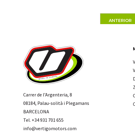
ANTERIOR
Carrer de l’Argenteria, 8
08184, Palau-solità i Plegamans
BARCELONA
Tel. +34 931 701 655
info@vertigomotors.com