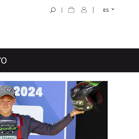
ES
VO