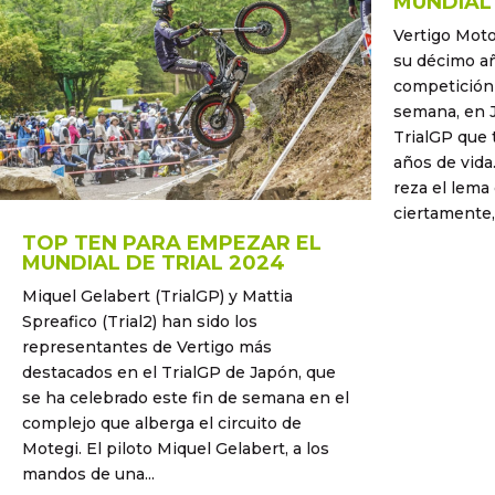
MUNDIAL
Vertigo Moto
su décimo a
competición 
semana, en J
TrialGP que 
años de vida.
reza el lema
ciertamente, 
TOP TEN PARA EMPEZAR EL
MUNDIAL DE TRIAL 2024
Miquel Gelabert (TrialGP) y Mattia
Spreafico (Trial2) han sido los
representantes de Vertigo más
destacados en el TrialGP de Japón, que
se ha celebrado este fin de semana en el
complejo que alberga el circuito de
Motegi. El piloto Miquel Gelabert, a los
mandos de una...