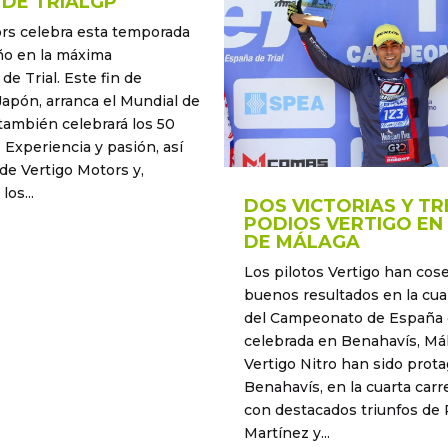
 DE TRIALGP
rs celebra esta temporada
ño en la máxima
de Trial. Este fin de
apón, arranca el Mundial de
también celebrará los 50
 Experiencia y pasión, así
 de Vertigo Motors y,
los...
DOS VICTORIAS Y TR
PODIOS VERTIGO EN 
DE MÁLAGA
Los pilotos Vertigo han co
buenos resultados en la cua
del Campeonato de España d
celebrada en Benahavís, Mál
Vertigo Nitro han sido prot
Benahavís, en la cuarta carr
con destacados triunfos de
Martínez y...